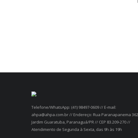
Telefone/WhatsApp: (41) 98497-0609 // E-mail:
ahpa@ahpa.com.br // Endereço: Rua Paranapanema 362
Jardim Guaratuba, Paranaguá/PR // CEP 83.209-270 //
Atendimento de Segunda à Sexta, das 9h às 19h