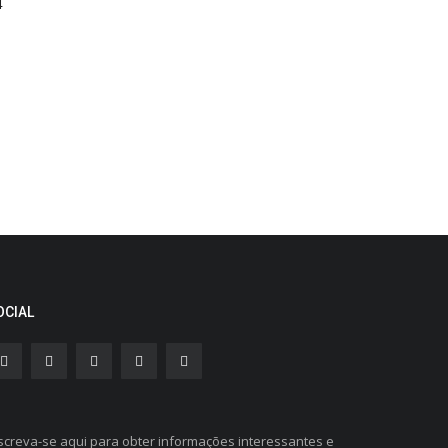
4
OCIAL
screva-se aqui para obter informações interessantes e