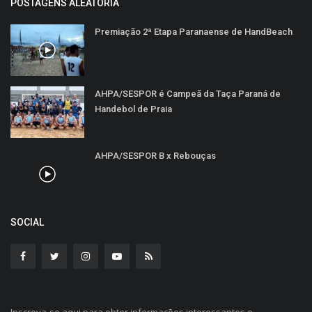
POSTAGENS ALEATÓRIA
Premiação 2ª Etapa Paranaense de HandBeach
AHPA/SESPOR é Campeã da Taça Paraná de
Handebol de Praia
AHPA/SESPOR B x Rebouças
SOCIAL
Inscreva-se aqui para obter informações interessantes e