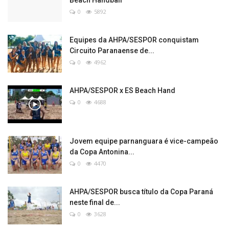
0
5892
Equipes da AHPA/SESPOR conquistam
Circuito Paranaense de...
0
4962
AHPA/SESPOR x ES Beach Hand
0
4688
Jovem equipe parnanguara é vice-campeão
da Copa Antonina...
0
4470
AHPA/SESPOR busca título da Copa Paraná
neste final de...
0
3628