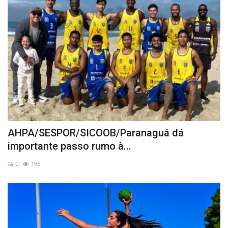
AHPA/SESPOR/SICOOB/Paranaguá dá
importante passo rumo à...
0
195