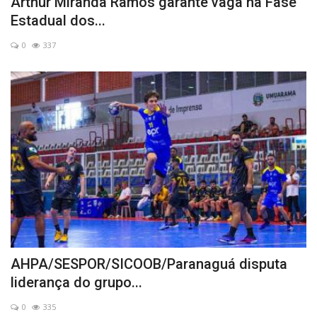
Arthur Miranda Ramos garante vaga na Fase
Estadual dos...
0
337
AHPA/SESPOR/SICOOB/Paranaguá disputa
liderança do grupo...
0
335