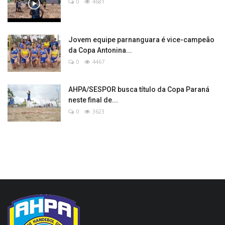
0
4681
Jovem equipe parnanguara é vice-campeão
da Copa Antonina...
0
4467
AHPA/SESPOR busca título da Copa Paraná
neste final de...
0
3623