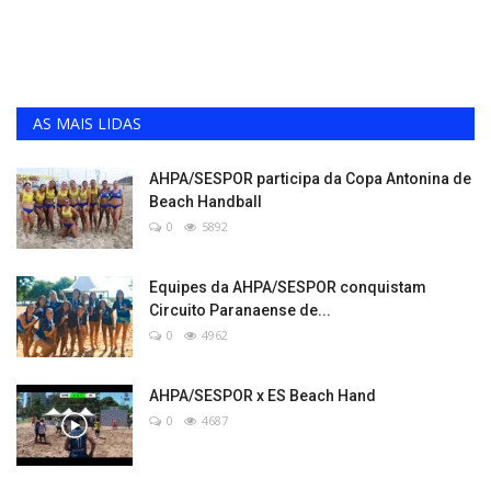
AS MAIS LIDAS
AHPA/SESPOR participa da Copa Antonina de
Beach Handball
0
5892
Equipes da AHPA/SESPOR conquistam
Circuito Paranaense de...
0
4962
AHPA/SESPOR x ES Beach Hand
0
4687