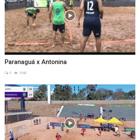
Paranaguá x Antonina
0
1068