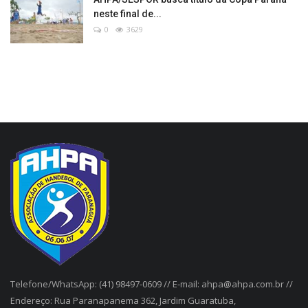
neste final de...
0
3629
Telefone/WhatsApp: (41) 98497-0609 // E-mail: ahpa@ahpa.com.br //
Endereço: Rua Paranapanema 362, Jardim Guaratuba,