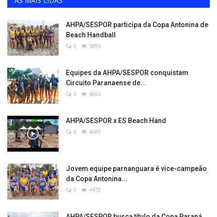
AS MAIS LIDAS
AHPA/SESPOR participa da Copa Antonina de
Beach Handball
0
5896
Equipes da AHPA/SESPOR conquistam
Circuito Paranaense de...
0
4965
AHPA/SESPOR x ES Beach Hand
0
4689
Jovem equipe parnanguara é vice-campeão
da Copa Antonina...
0
4472
AHPA/SESPOR busca título da Copa Paraná