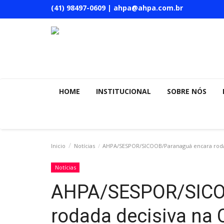
(41) 98497-0609 | ahpa@ahpa.com.br
HOME
INSTITUCIONAL
SOBRE NÓS
Inicio
Notícias
AHPA/SESPOR/SICOOB/Paranaguá encara roda
Notícias
AHPA/SESPOR/SICO
rodada decisiva na