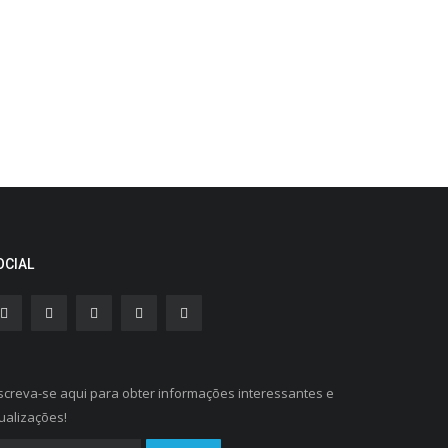
OCIAL
screva-se aqui para obter informações interessantes e
ualizações!