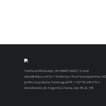
Telefone/WhatsApp: (41) 98497-0609 // E-mail:
ahpa@ahpa.com.br // Endereço: Rua Paranapanema 362
Jardim Guaratuba, Paranaguá/PR // CEP 83.209-270 //
Atendimento de Segunda à Sexta, das 9h às 19h