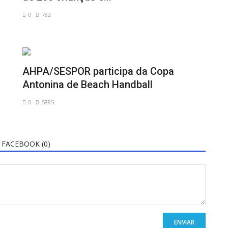
0
782
AHPA/SESPOR participa da Copa
Antonina de Beach Handball
0
5885
FACEBOOK (
0
)
ENVIAR