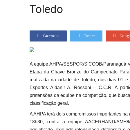
Toledo
Facebook
Twitter
Googl
A equipe AHPA/SESPOR/SICOOB/Paranaguá volt
Etapa da Chave Bronze do Campeonato Paran
realizada na cidade de Toledo, nos dias 01 
Esportes Aldanir A. Rossoni – C.C.R. A part
pretensões da equipe na competição, que busca
classificação geral.
A AHPA terá dois compromissos importantes na ro
18h30, contra a equipe AACERHAND/AMH/Ma
equilibrado, exigindo intensidade defensiva e e