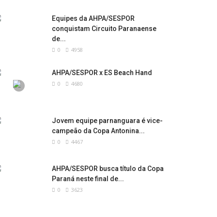
Equipes da AHPA/SESPOR
conquistam Circuito Paranaense
de...
0
4958
AHPA/SESPOR x ES Beach Hand
0
4680
Jovem equipe parnanguara é vice-
campeão da Copa Antonina...
0
4467
AHPA/SESPOR busca título da Copa
Paraná neste final de...
0
3623