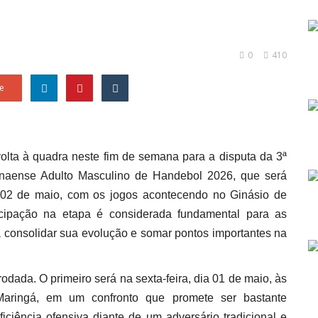
0
410
e
a à quadra neste fim de semana para a disputa da 3ª
aense Adulto Masculino de Handebol 2026, que será
e 02 de maio, com os jogos acontecendo no Ginásio de
icipação na etapa é considerada fundamental para as
 consolidar sua evolução e somar pontos importantes na
dada. O primeiro será na sexta-feira, dia 01 de maio, às
ringá, em um confronto que promete ser bastante
ficiência ofensiva diante de um adversário tradicional e