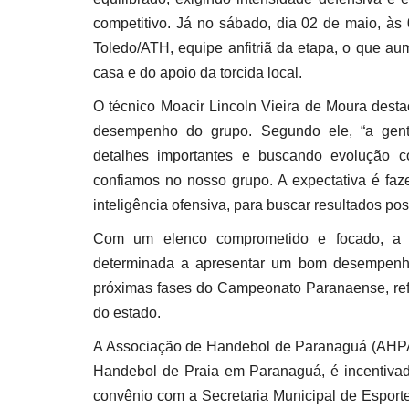
competitivo. Já no sábado, dia 02 de maio, às 
Toledo/ATH, equipe anfitriã da etapa, o que aum
casa e do apoio da torcida local.
O técnico Moacir Lincoln Vieira de Moura dest
desempenho do grupo. Segundo ele, “a gente
detalhes importantes e buscando evolução c
confiamos no nosso grupo. A expectativa é faze
inteligência ofensiva, para buscar resultados pos
Com um elenco comprometido e focado, a
determinada a apresentar um bom desempenho
próximas fases do Campeonato Paranaense, refo
do estado.
A Associação de Handebol de Paranaguá (AHPA
Handebol de Praia em Paranaguá, é incentivad
convênio com a Secretaria Municipal de Espor