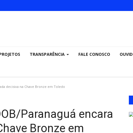
PROJETOS
TRANSPARÊNCIA
FALE CONOSCO
OUVID
da decisiva na Chave Bronze em Toledo
OB/Paranaguá encara
 Chave Bronze em