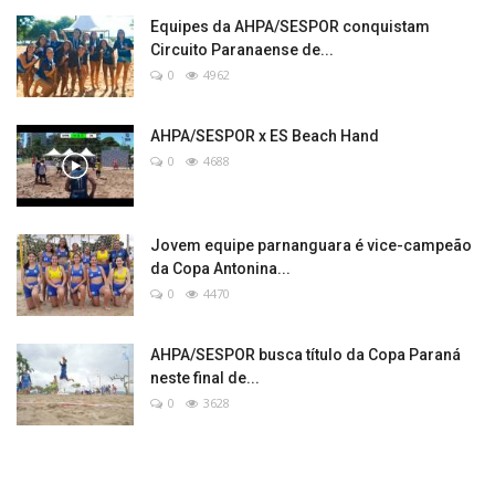
Equipes da AHPA/SESPOR conquistam
Circuito Paranaense de...
0
4962
AHPA/SESPOR x ES Beach Hand
0
4688
Jovem equipe parnanguara é vice-campeão
da Copa Antonina...
0
4470
AHPA/SESPOR busca título da Copa Paraná
neste final de...
0
3628