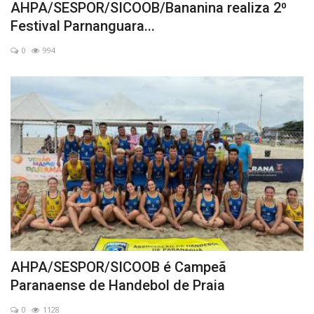
AHPA/SESPOR/SICOOB/Bananina realiza 2⁰
Festival Parnanguara...
0
994
AHPA/SESPOR/SICOOB é Campeã
Paranaense de Handebol de Praia
0
1128