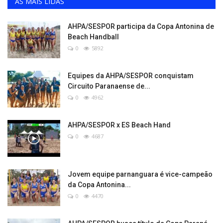
AS MAIS LIDAS
AHPA/SESPOR participa da Copa Antonina de
Beach Handball
0
5892
Equipes da AHPA/SESPOR conquistam
Circuito Paranaense de...
0
4962
AHPA/SESPOR x ES Beach Hand
0
4687
Jovem equipe parnanguara é vice-campeão
da Copa Antonina...
0
4470