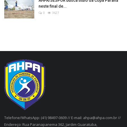
AHPA/SESPOR busca título da Copa Paraná
neste final de...
0
3627
Telefone/WhatsApp: (41) 98497-0609 // E-mail: ahpa@ahpa.com.br //
Endereço: Rua Paranapanema 362, Jardim Guaratuba,