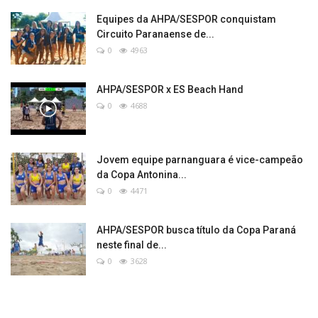
Equipes da AHPA/SESPOR conquistam
Circuito Paranaense de...
0
4963
AHPA/SESPOR x ES Beach Hand
0
4688
Jovem equipe parnanguara é vice-campeão
da Copa Antonina...
0
4471
AHPA/SESPOR busca título da Copa Paraná
neste final de...
0
3628